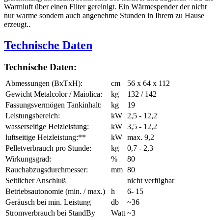
Warmluft über einen Filter gereinigt. Ein Wärmespender der nicht
nur warme sondern auch angenehme Stunden in Ihrem zu Hause
erzeugt..
Technische Daten
Technische Daten:
Abmessungen (BxTxH):
cm
56 x 64 x 112
Gewicht Metalcolor / Maiolica:
kg
132 / 142
Fassungsvermögen Tankinhalt:
kg
19
Leistungsbereich:
kW
2,5 - 12,2
wasserseitige Heizleistung:
kW
3,5 - 12,2
luftseitige Heizleistung:**
kW
max. 9,2
Pelletverbrauch pro Stunde:
kg
0,7 - 2,3
Wirkungsgrad:
%
80
Rauchabzugsdurchmesser:
mm
80
Seitlicher Anschluß
nicht verfügbar
Betriebsautonomie (min. / max.)
h
6- 15
Geräusch bei min. Leistung
db
~36
Stromverbrauch bei StandBy
Watt
~3