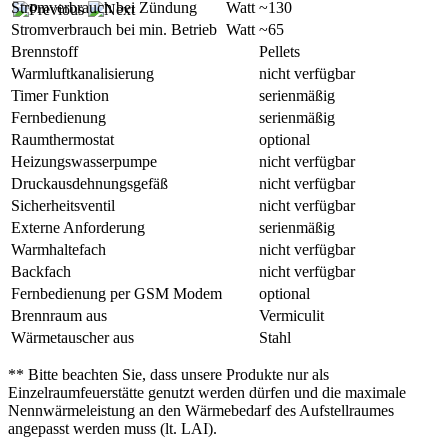
Stromverbrauch bei Zündung
Watt
~130
Stromverbrauch bei min. Betrieb
Watt
~65
Brennstoff
Pellets
Warmluftkanalisierung
nicht verfügbar
Timer Funktion
serienmäßig
Fernbedienung
serienmäßig
Raumthermostat
optional
Heizungswasserpumpe
nicht verfügbar
Druckausdehnungsgefäß
nicht verfügbar
Sicherheitsventil
nicht verfügbar
Externe Anforderung
serienmäßig
Warmhaltefach
nicht verfügbar
Backfach
nicht verfügbar
Fernbedienung per GSM Modem
optional
Brennraum aus
Vermiculit
Wärmetauscher aus
Stahl
** Bitte beachten Sie, dass unsere Produkte nur als
Einzelraumfeuerstätte genutzt werden dürfen und die maximale
Nennwärmeleistung an den Wärmebedarf des Aufstellraumes
angepasst werden muss (lt. LAI).