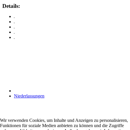
Details:
Anschrift
Pelletcenter Schneider
Oskar-Trautmann-Str. 30
03052 Cottbus
Tel. 0174-9246536
info@pelletcenter-schneider.de
Niederlassungen
Links
Datenschutzerklärung
Impressum
Wir verwenden Cookies, um Inhalte und Anzeigen zu personalisieren,
AGB und Kundeninformation
Funktionen für soziale Medien anbieten zu können und die Zugriffe