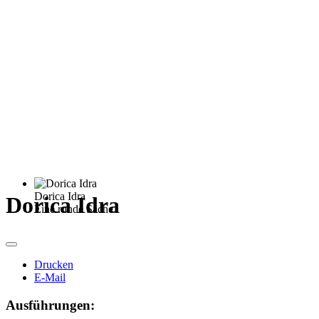
Dorica Idra
Dorica Idra
Eine runde Sache.
Drucken
E-Mail
Ausführungen: