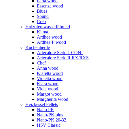
Ilaria wood
Essenza wood
Blues
Sound
Creo
Holzofen wasserführend
Klima
Ardhea wood
Ardhea-F wood
Küchenherde
Artecalore Serie L CONI
Artecalore Serie R RX/RXS
Chef
Anna wood
Klaretta wood
Violetta wood
Klara wood
Viola wood
Margot wood
Margherita wood
Heizkessel Pellets
Nano PK
Nano-PK plus
Nano-PK 20-32
HSV Classic