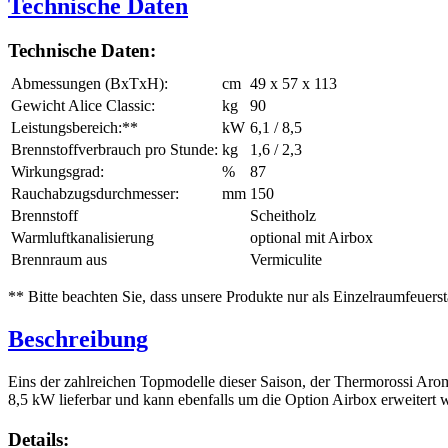
Technische Daten
Technische Daten:
Abmessungen (BxTxH):
cm
49 x 57 x 113
Gewicht Alice Classic:
kg
90
Leistungsbereich:**
kW
6,1 / 8,5
Brennstoffverbrauch pro Stunde:
kg
1,6 / 2,3
Wirkungsgrad:
%
87
Rauchabzugsdurchmesser:
mm
150
Brennstoff
Scheitholz
Warmluftkanalisierung
optional mit Airbox
Brennraum aus
Vermiculite
** Bitte beachten Sie, dass unsere Produkte nur als Einzelraumfeue
Beschreibung
Eins der zahlreichen Topmodelle dieser Saison, der Thermorossi Aromy
8,5 kW lieferbar und kann ebenfalls um die Option Airbox erweitert 
Details: