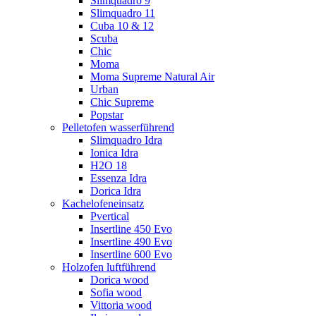
Slimquadro 9
Slimquadro 11
Cuba 10 & 12
Scuba
Chic
Moma
Moma Supreme Natural Air
Urban
Chic Supreme
Popstar
Pelletofen wasserführend
Slimquadro Idra
Ionica Idra
H2O 18
Essenza Idra
Dorica Idra
Kachelofeneinsatz
Pvertical
Insertline 450 Evo
Insertline 490 Evo
Insertline 600 Evo
Holzofen luftführend
Dorica wood
Sofia wood
Vittoria wood