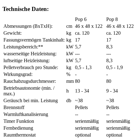
Technische Daten:
Pop 6
Pop 8
Abmessungen (BxTxH):
cm
46 x 48 x 122
46 x 48 x 122
Gewicht:
kg
ca. 120
ca. 120
Fassungsvermögen Tankinhalt:
kg
17
17
Leistungsbereich:**
kW
5,7
8,3
wasserseitige Heizleistung:
kW
---
---
luftseitige Heizleistung:
kW
5,7
8,3
Pelletverbrauch pro Stunde:
kg
0,5 - 1,3
0,5 - 1,9
Wirkungsgrad:
%
-
-
Rauchabzugsdurchmesser:
mm
80
80
Betriebsautonomie (min. /
h
13 - 34
9 - 34
max.)
Geräusch bei min. Leistung
db
~38
~38
Brennstoff
Pellets
Pellets
Warmluftkanalisierung
--
--
Timer Funktion
serienmäßig
serienmäßig
Fernbedienung
serienmäßig
serienmäßig
Raumthermostat
optional
optional