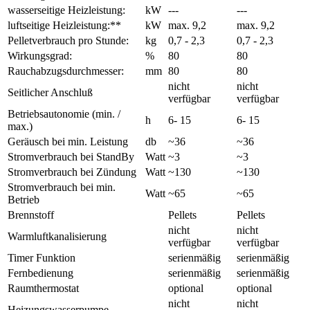
wasserseitige Heizleistung:
kW
---
---
luftseitige Heizleistung:**
kW
max. 9,2
max. 9,2
Pelletverbrauch pro Stunde:
kg
0,7 - 2,3
0,7 - 2,3
Wirkungsgrad:
%
80
80
Rauchabzugsdurchmesser:
mm
80
80
nicht
nicht
Seitlicher Anschluß
verfügbar
verfügbar
Betriebsautonomie (min. /
h
6- 15
6- 15
max.)
Geräusch bei min. Leistung
db
~36
~36
Stromverbrauch bei StandBy
Watt
~3
~3
Stromverbrauch bei Zündung
Watt
~130
~130
Stromverbrauch bei min.
Watt
~65
~65
Betrieb
Brennstoff
Pellets
Pellets
nicht
nicht
Warmluftkanalisierung
verfügbar
verfügbar
Timer Funktion
serienmäßig
serienmäßig
Fernbedienung
serienmäßig
serienmäßig
Raumthermostat
optional
optional
nicht
nicht
Heizungswasserpumpe