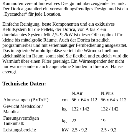
Kaminofen vereint Innovatives Design mit überzeugende Technik.
Der Dorica garantiert ein verwandlungsfreudiges Design und ist ein
„Eyecatcher“ für jede Location.
Einfache Reinigung, beste Komponenten und ein exklusives
Befüllsystem für die Pellets, der Dorica, von A bis Z ein
durchdachtes System. Mit 2,5- 9,2kW ist dieser Ofen optimal für
kleine bis mittelgroße Räume. Auch der Dorica ist zeitlich
programmierbar und mit serienmäßiger Fernbedienung ausgestattet.
Das integrierte Warmluftgebläse verteilt die Wärme schnell und
gleichmäßig im Raum, somit sind Sie flexibel und zugleich wird die
Warmluft über einen Filter gereinigt. Ein Wärmespender der nicht
nur warme sondern auch angenehme Stunden in Ihrem zu Hause
erzeugt.
Technische Daten:
N.Air
N.Plus
Abmessungen (BxTxH):
cm
56 x 64 x 112
56 x 64 x 112
Gewicht Metalcolor /
kg
132 / 142
132 / 142
Maiolica:
Fassungsvermögen
kg
22
19
Tankinhalt:
Leistungsbereich:
kW
2,5 - 9,2
2,5 - 9,2