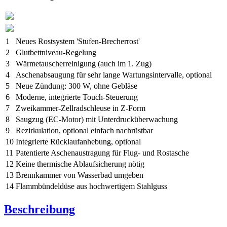
1
Neues Rostsystem 'Stufen-Brecherrost'
2
Glutbettniveau-Regelung
3
Wärmetauscherreinigung (auch im 1. Zug)
4
Aschenabsaugung für sehr lange Wartungsintervalle, optional
5
Neue Zündung: 300 W, ohne Gebläse
6
Moderne, integrierte Touch-Steuerung
7
Zweikammer-Zellradschleuse in Z-Form
8
Saugzug (EC-Motor) mit Unterdrucküberwachung
9
Rezirkulation, optional einfach nachrüstbar
10
Integrierte Rücklaufanhebung, optional
11
Patentierte Aschenaustragung für Flug- und Rostasche
12
Keine thermische Ablaufsicherung nötig
13
Brennkammer von Wasserbad umgeben
14
Flammbündeldüse aus hochwertigem Stahlguss
Beschreibung