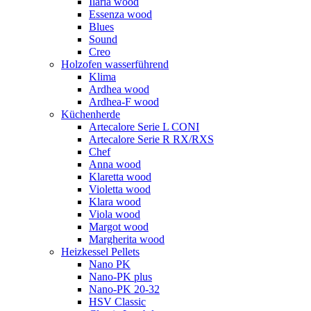
Ilaria wood
Essenza wood
Blues
Sound
Creo
Holzofen wasserführend
Klima
Ardhea wood
Ardhea-F wood
Küchenherde
Artecalore Serie L CONI
Artecalore Serie R RX/RXS
Chef
Anna wood
Klaretta wood
Violetta wood
Klara wood
Viola wood
Margot wood
Margherita wood
Heizkessel Pellets
Nano PK
Nano-PK plus
Nano-PK 20-32
HSV Classic