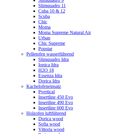
Slimquadro 9
Slimquadro 11
Cuba 10 & 12
Scuba
Chic
Moma
Moma Supreme Natural Air
Urban
Chic Supreme
Popstar
Pelletofen wasserführend
Slimquadro Idra
Ionica Idra
H2O 18
Essenza Idra
Dorica Idra
Kachelofeneinsatz
Pvertical
Insertline 450 Evo
Insertline 490 Evo
Insertline 600 Evo
Holzofen luftführend
Dorica wood
Sofia wood
Vittoria wood